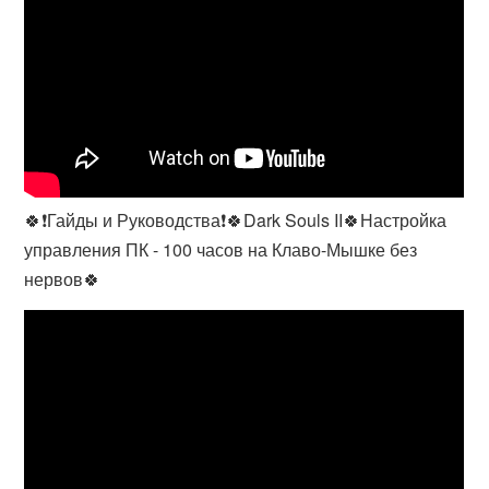
🍀❗Гайды и Руководства❗🍀Dark Souls II🍀Настройка
управления ПК - 100 часов на Клаво-Мышке без
нервов🍀