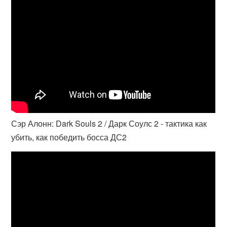
Сэр Алонн: Dark Souls 2 / Дарк Соулс 2 - тактика как
убить, как победить босса ДС2