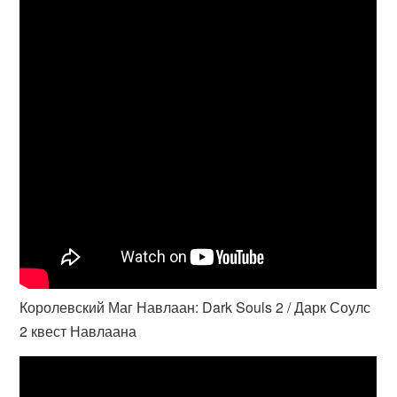
Королевский Маг Навлаан: Dark Souls 2 / Дарк Соулс
2 квест Навлаана