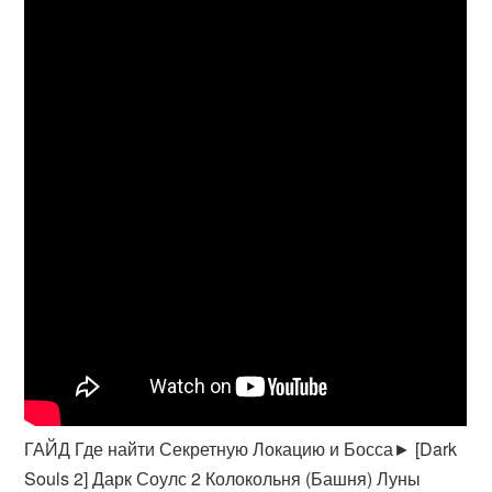
ГАЙД Где найти Секретную Локацию и Босса► [Dark
Souls 2] Дарк Соулс 2 Колокольня (Башня) Луны