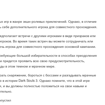
ых игр в жанре экшн-ролевых приключений. Однако, в отличие
ть себе дополнительного игрока для совместного прохождения.
едполагает встречи с другими игроками в виде призраков или
игроков. Во время таких встреч вы можете сотрудничать или
ечь игрока для совместного прохождения основной кампании.
 требующие большой избирательности в способах преодоления
м придется проявить всю свою предусмотрительность,
ады в этом темном и мрачном мире.
рать снаряжение, бороться с боссами и разгадывать мрачные
 в истории Dark Souls 3. Однако помните, что в этой игре
, и вы должны полностью положиться на свои навыки и
ятельно.
опустил