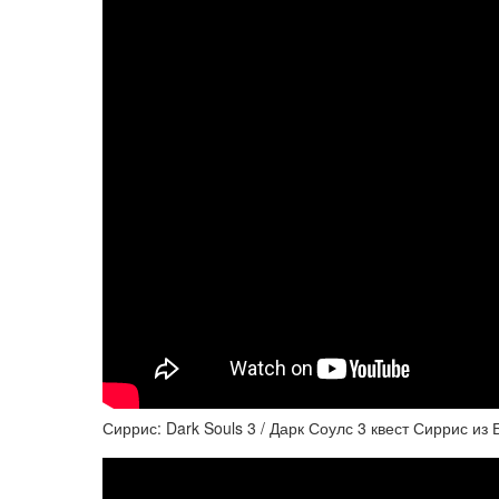
Сиррис: Dark Souls 3 / Дарк Соулс 3 квест Сиррис и