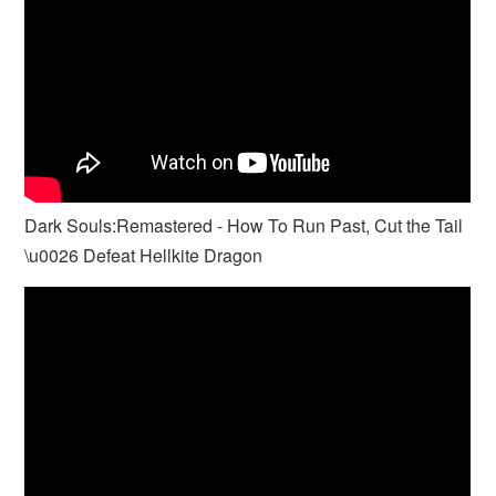
Dark Souls:Remastered - How To Run Past, Cut the Tail
\u0026 Defeat Hellkite Dragon