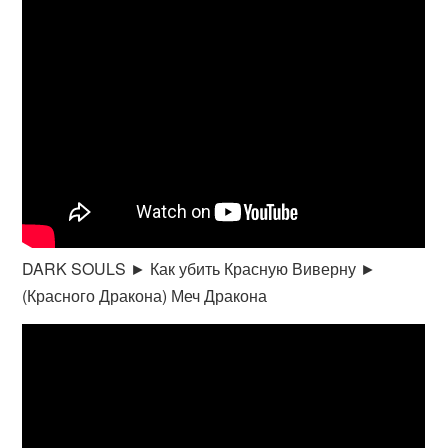
DARK SOULS ► Как убить Красную Виверну ►
(Красного Дракона) Меч Дракона