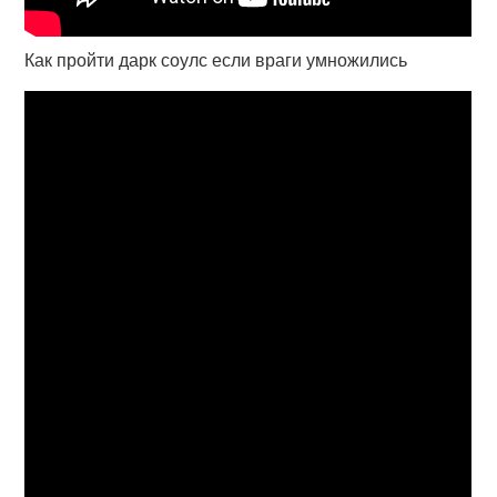
Как пройти дарк соулс если враги умножились