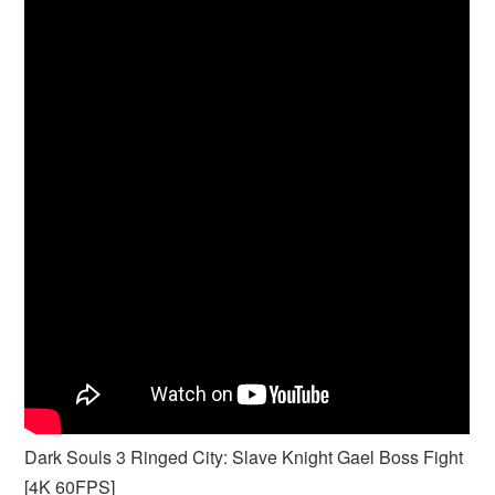
Dark Souls 3 Ringed City: Slave Knight Gael Boss Fight
[4K 60FPS]