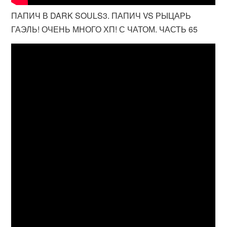
ПАПИЧ В DARK SOULS3. ПАПИЧ VS РЫЦАРЬ
ГАЭЛЬ! ОЧЕНЬ МНОГО ХП! С ЧАТОМ. ЧАСТЬ 65