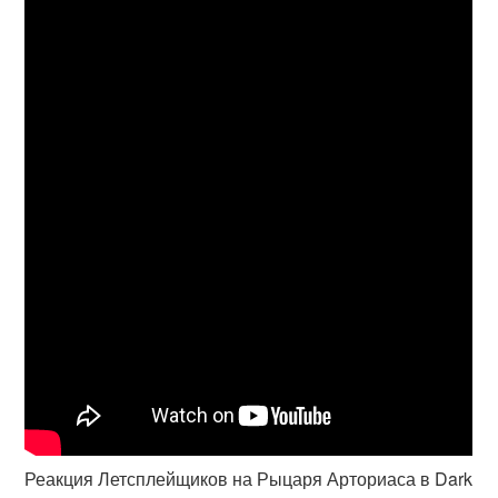
Реакция Летсплейщиков на Рыцаря Арториаса в Dark