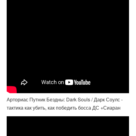
Арториас Путник Бездны: Dark Souls / Дарк Соулс -
тактика как убить, как победить босса ДС +Сиаран