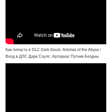
Как попасть в DLC Dark Souls: Artorias of the Abyss /
Вход в ДЛС Дарк Соулс: Арториас Путник Бездны