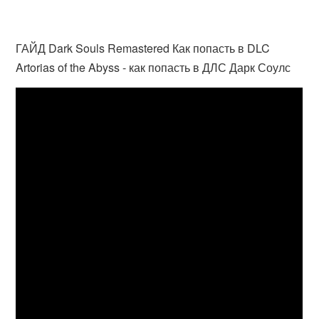
ГАЙД Dark Souls Remastered Как попасть в DLC
Artorias of the Abyss - как попасть в ДЛС Дарк Соулс