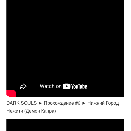
DARK SOULS ► Прохождение #6 ► Нижний Город
Нежити (Демон Капра)