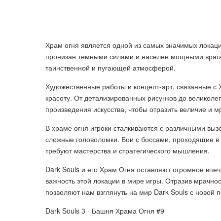
Храм огня является одной из самых значимых локаци
пронизан темными силами и населен мощными врага
таинственной и пугающей атмосферой.
Художественные работы и концепт-арт, связанные с
красоту. От детализированных рисунков до великол
произведения искусства, чтобы отразить величие и м
В храме огня игроки сталкиваются с различными выз
сложные головоломки. Бои с боссами, проходящие в 
требуют мастерства и стратегического мышления.
Dark Souls и его Храм Огня оставляют огромное впеч
важность этой локации в мире игры. Отразив мрачно
позволяют нам взглянуть на мир Dark Souls с новой 
Dark Souls 3 - Башня Храма Огня #9