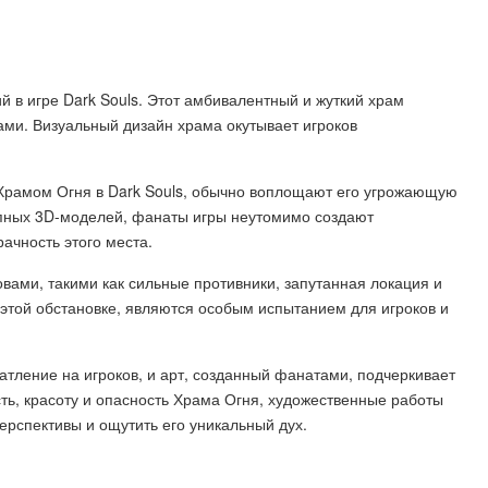
й в игре Dark Souls. Этот амбивалентный и жуткий храм
ми. Визуальный дизайн храма окутывает игроков
 Храмом Огня в Dark Souls, обычно воплощают его угрожающую
епных 3D-моделей, фанаты игры неутомимо создают
рачность этого места.
овами, такими как сильные противники, запутанная локация и
этой обстановке, являются особым испытанием для игроков и
атление на игроков, и арт, созданный фанатами, подчеркивает
сть, красоту и опасность Храма Огня, художественные работы
перспективы и ощутить его уникальный дух.