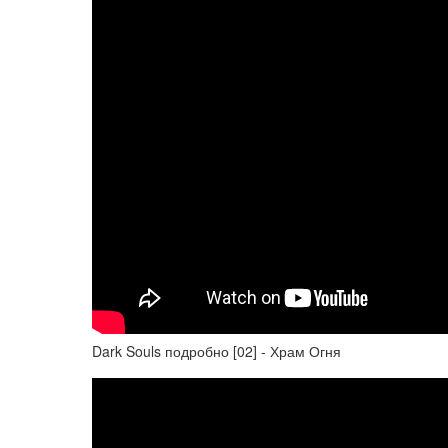
Dark Souls подробно [02] - Храм Огня