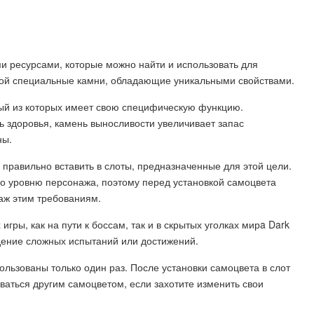
и ресурсами, которые можно найти и использовать для
бой специальные камни, обладающие уникальными свойствами.
дый из которых имеет свою специфическую функцию.
 здоровья, камень выносливости увеличивает запас
ны.
правильно вставить в слоты, предназначенные для этой цели.
о уровню персонажа, поэтому перед установкой самоцвета
аж этим требованиям.
гры, как на пути к боссам, так и в скрытых уголках мирa Dark
дение сложных испытаний или достижений.
ользованы только один раз. После установки самоцвета в слот
ваться другим самоцветом, если захотите изменить свои