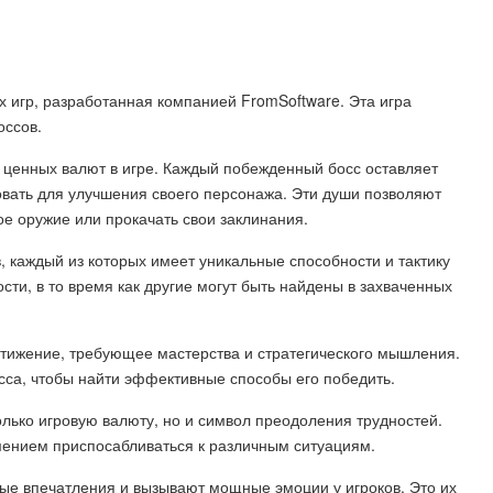
ых игр, разработанная компанией FromSoftware. Эта игра
оссов.
х ценных валют в игре. Каждый побежденный босс оставляет
овать для улучшения своего персонажа. Эти души позволяют
ое оружие или прокачать свои заклинания.
в, каждый из которых имеет уникальные способности и тактику
сти, в то время как другие могут быть найдены в захваченных
остижение, требующее мастерства и стратегического мышления.
осса, чтобы найти эффективные способы его победить.
олько игровую валюту, но и символ преодоления трудностей.
мением приспосабливаться к различным ситуациям.
мые впечатления и вызывают мощные эмоции у игроков. Это их