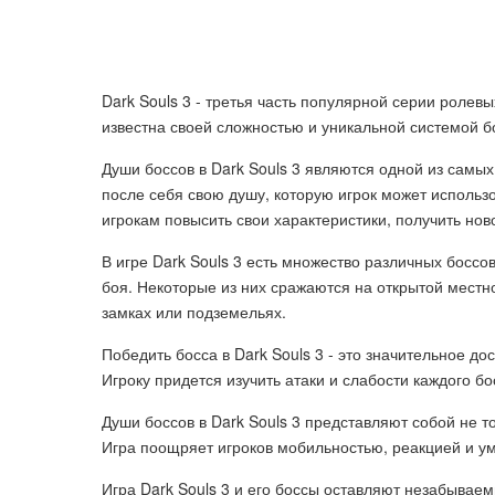
Dark Souls 3 - третья часть популярной серии ролев
известна своей сложностью и уникальной системой б
Души боссов в Dark Souls 3 являются одной из самы
после себя свою душу, которую игрок может использ
игрокам повысить свои характеристики, получить нов
В игре Dark Souls 3 есть множество различных боссо
боя. Некоторые из них сражаются на открытой местно
замках или подземельях.
Победить босса в Dark Souls 3 - это значительное д
Игроку придется изучить атаки и слабости каждого б
Души боссов в Dark Souls 3 представляют собой не т
Игра поощряет игроков мобильностью, реакцией и у
Игра Dark Souls 3 и его боссы оставляют незабывае