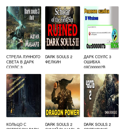
СТРЕЛА ЛУННОГО
DARK SOULS 2
ДАРК СОУЛС 3
СВЕТА В ДАРК
ФЕЛКИН
ОШИБКА
СОУЛС 3
0XC000007B
КОЛЬЦО С
DARK SOULS 2
DARK SOULS 2