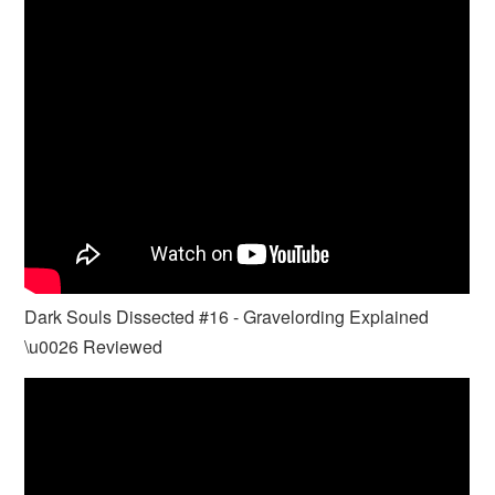
Dark Souls Dissected #16 - Gravelording Explained
\u0026 Reviewed