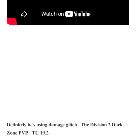
𝐃𝐞𝐟𝐢𝐧𝐢𝐭𝐞𝐥𝐲 𝐡𝐞'𝐬 𝐮𝐬𝐢𝐧𝐠 𝐝𝐚𝐦𝐚𝐠𝐞 𝐠𝐥𝐢𝐭𝐜𝐡 l 𝐓𝐡𝐞 𝐃𝐢𝐯𝐢𝐬𝐢𝐨𝐧 𝟐 𝐃𝐚𝐫𝐤
𝐙𝐨𝐧𝐞 𝐏𝐕𝐏 l 𝐓𝐔 𝟏𝟗.𝟐