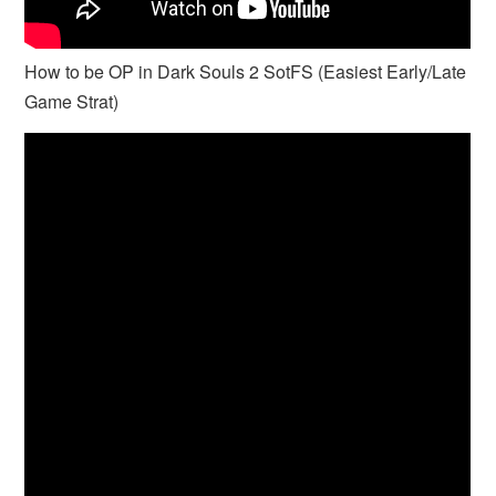
How to be OP in Dark Souls 2 SotFS (Easiest Early/Late
Game Strat)